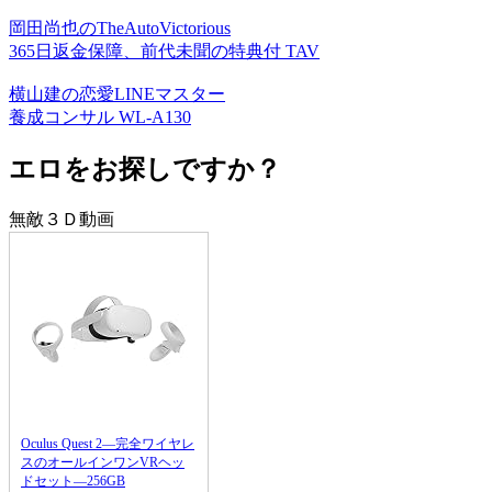
岡田尚也のTheAutoVictorious
365日返金保障、前代未聞の特典付 TAV
横山建の恋愛LINEマスター
養成コンサル WL-A130
エロをお探しですか？
無敵３Ｄ動画
Oculus Quest 2―完全ワイヤレ
スのオールインワンVRヘッ
ドセット―256GB