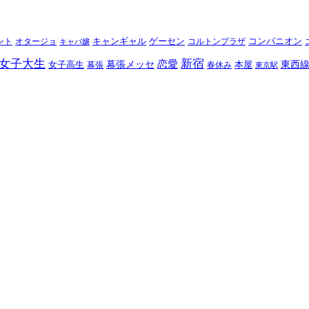
キャンギャル
ゲーセン
コンパニオン
ント
コルトンプラザ
オタージョ
キャバ嬢
女子大生
新宿
恋愛
東西
女子高生
幕張メッセ
本屋
幕張
春休み
東京駅