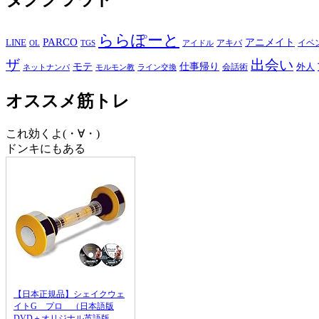
ららぽーと
PARCO
アニメイト
LINE
イベ
アキバ
OL
TGS
アイドル
出会い
ザ
モテ
仕事帰り
外人
会話術
ネットナンパ
モルモン教
ライン交換
オススメ筋トレ
これ効くよ(・∀・)
ドンキにもある
【日本正規品】シェイクウェ
イトG プロ （日本語版
DVD＋オリジナル英語版