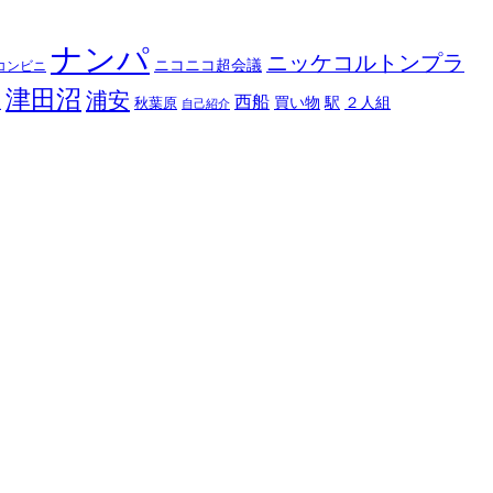
ナンパ
ニッケコルトンプラ
ニコニコ超会議
コンビニ
津田沼
浦安
西船
線
駅
秋葉原
買い物
２人組
自己紹介