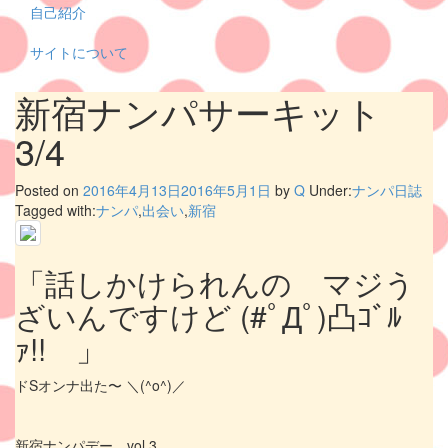
自己紹介
サイトについて
新宿ナンパサーキット
3/4
Posted on
2016年4月13日
2016年5月1日
by
Q
Under:
ナンパ日誌
Tagged with:
ナンパ
,
出会い
,
新宿
「話しかけられんの マジう
ざいんですけど (#ﾟДﾟ)凸ｺﾞﾙ
ｧ!! 」
ドSオンナ出た〜 ＼(^o^)／
新宿ナンパデー vol.3