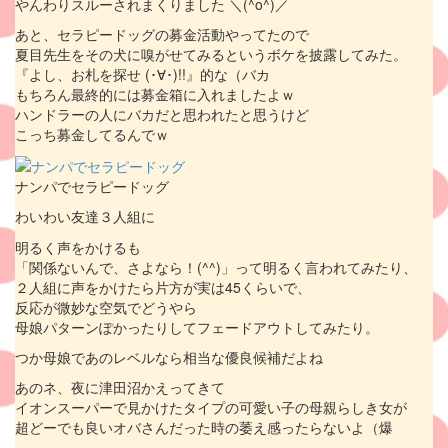
やんわりスルーされまくりました ＼(^o^)／
あと、セラピードッグの募金活動やってたので
夏目先生をその犬に嗅がせてみるというボケを披露してみた。
『よし、お札を探せ (･∀･)!!』的な（バカ
もちろん最終的には募金箱に入れましたよｗ
ハンドラーの人にバカだと思われたと思うけど
こっち募金してるんでｗ
ナンパでセラピードッグ
わいわい友達３人組に
明るく声をかけるも
「関係ないんで、さよなら！(^^)」って明るく言われてみたり、
２人組に声をかけたら片方が実は45くらいで、
反応が微妙な空気でどうやら
母娘パターンぽかったりしてフェードアウトしてみたり。
つか母娘であのレベルなら相当な優良候補だよね
あのネ、夜に津田沼かえってきて
イオンスーパーで見かけたタイプの可愛い子の母親らしき女が
超どーでも良いオバさんだった時の萎え感ったらないよ（爆