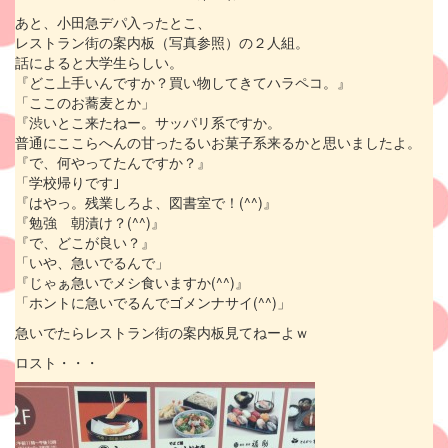
あと、小田急デパ入ったとこ、
レストラン街の案内板（写真参照）の２人組。
話によると大学生らしい。
『どこ上手いんですか？買い物してきてハラペコ。』
「ここのお蕎麦とか」
『渋いとこ来たねー。サッパリ系ですか。
普通にここらへんの甘ったるいお菓子系来るかと思いましたよ。
『で、何やってたんですか？』
「学校帰りです｣
『はやっ。残業しろよ、図書室で！(^^)』
『勉強 朝漬け？(^^)』
『で、どこが良い？』
「いや、急いでるんで」
『じゃぁ急いでメシ食いますか(^^)』
「ホントに急いでるんでゴメンナサイ(^^)」
急いでたらレストラン街の案内板見てねーよｗ
ロスト・・・