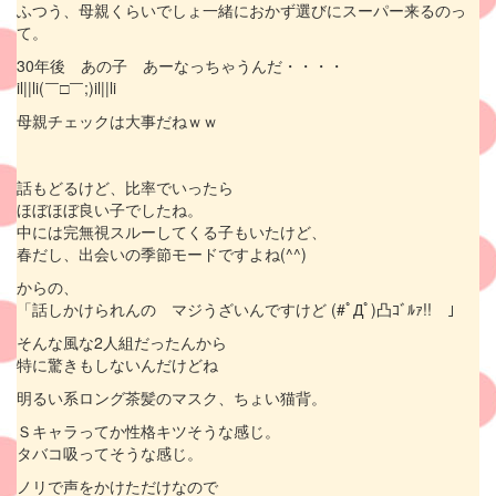
ふつう、母親くらいでしょ一緒におかず選びにスーパー来るのっ
て。
30年後 あの子 あーなっちゃうんだ・・・・
il||li(￣□￣;)il||li
母親チェックは大事だねｗｗ
話もどるけど、比率でいったら
ほぼほぼ良い子でしたね。
中には完無視スルーしてくる子もいたけど、
春だし、出会いの季節モードですよね(^^)
からの、
「話しかけられんの マジうざいんですけど (#ﾟДﾟ)凸ｺﾞﾙｧ!! 」
そんな風な2人組だったんから
特に驚きもしないんだけどね
明るい系ロング茶髪のマスク、ちょい猫背。
Ｓキャラってか性格キツそうな感じ。
タバコ吸ってそうな感じ。
ノリで声をかけただけなので