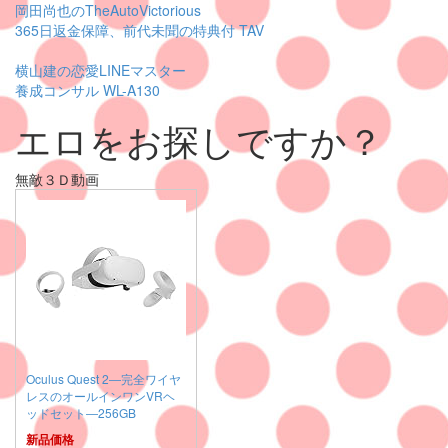
岡田尚也のTheAutoVictorious
365日返金保障、前代未聞の特典付 TAV
横山建の恋愛LINEマスター
養成コンサル WL-A130
エロをお探しですか？
無敵３Ｄ動画
Oculus Quest 2―完全ワイヤ
レスのオールインワンVRヘ
ッドセット―256GB
新品価格