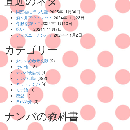
直近のネタ
同窓会に行った話
2025年11月30日
酒々井アウトレット
2024年11月23日
冬服を買いに
2024年11月10日
呪い！！
2024年11月7日
ディズニーナンパ？
2024年11月2日
カテゴリー
おすすめ参考文献
(2)
その他
(18)
ナンパ会話例
(4)
ナンパ日誌
(292)
ネットナンパ
(4)
モテ論
(9)
恋愛
(1)
自己紹介
(3)
ナンパの教科書