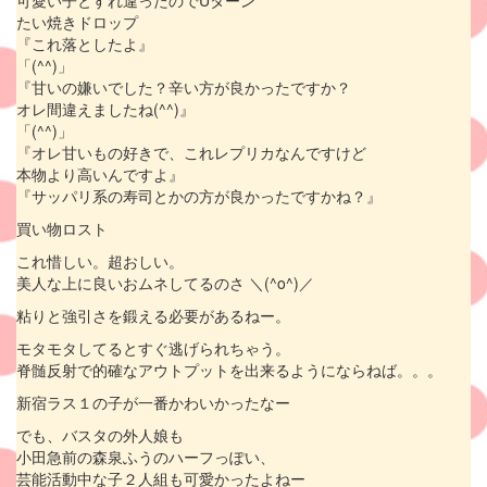
たい焼きドロップ
『これ落としたよ』
「(^^)」
『甘いの嫌いでした？辛い方が良かったですか？
オレ間違えましたね(^^)』
「(^^)」
『オレ甘いもの好きで、これレプリカなんですけど
本物より高いんですよ』
『サッパリ系の寿司とかの方が良かったですかね？』
買い物ロスト
これ惜しい。超おしい。
美人な上に良いおムネしてるのさ ＼(^o^)／
粘りと強引さを鍛える必要があるねー。
モタモタしてるとすぐ逃げられちゃう。
脊髄反射で的確なアウトプットを出来るようにならねば。。。
新宿ラス１の子が一番かわいかったなー
でも、バスタの外人娘も
小田急前の森泉ふうのハーフっぽい、
芸能活動中な子２人組も可愛かったよねー