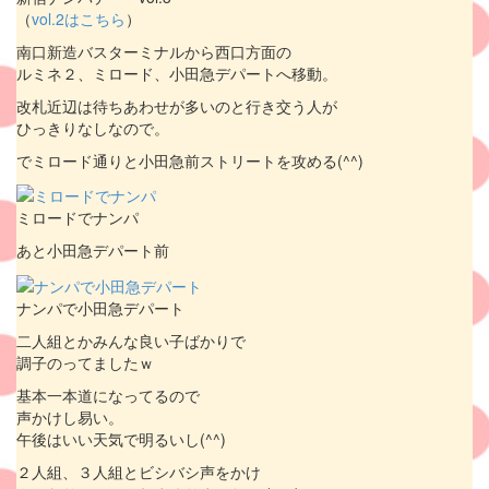
（
vol.2はこちら
）
南口新造バスターミナルから西口方面の
ルミネ２、ミロード、小田急デパートへ移動。
改札近辺は待ちあわせが多いのと行き交う人が
ひっきりなしなので。
でミロード通りと小田急前ストリートを攻める(^^)
ミロードでナンパ
あと小田急デパート前
ナンパで小田急デパート
二人組とかみんな良い子ばかりで
調子のってましたｗ
基本一本道になってるので
声かけし易い。
午後はいい天気で明るいし(^^)
２人組、３人組とビシバシ声をかけ