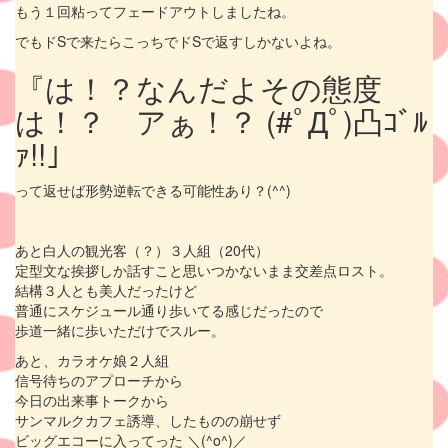
もう１回粘ってフェードアウトしましたね。
でもドSで来たらこっちでドSで返すしかないよね。
『は！？なんだよその態度
は！？ アぁ！？ (#ﾟДﾟ)凸ｺﾞﾙ
ｧ!!」
って返せば形勢逆転できる可能性あり？(^^)
あと白人の観光客（？）３人組（20代）
定型文な挨拶しか話すこと思いつかないまま交差点ロスト。
結構３人とも美人だったけど
普通にスケジュール通り歩いてる感じだったので
歩道一緒に歩いただけでスルー。
あと、カラオケ娘２人組
信号待ちのアプローチから
今日の出来事トークから
サンマルクカフェ誘導、したものの崩せず
ビッグエコーに入ってった ＼(^o^)／