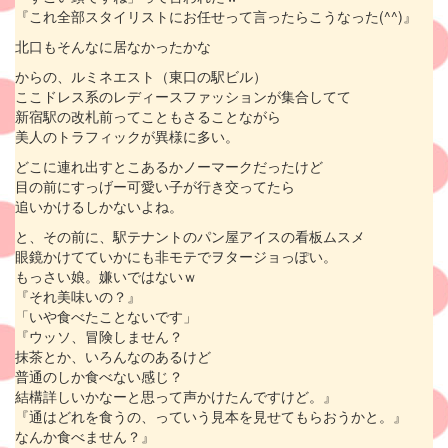
『これ全部スタイリストにお任せって言ったらこうなった(^^)』
北口もそんなに居なかったかな
からの、ルミネエスト（東口の駅ビル）
ここドレス系のレディースファッションが集合してて
新宿駅の改札前ってこともさることながら
美人のトラフィックが異様に多い。
どこに連れ出すとこあるかノーマークだったけど
目の前にすっげー可愛い子が行き交ってたら
追いかけるしかないよね。
と、その前に、駅テナントのパン屋アイスの看板ムスメ
眼鏡かけてていかにも非モテでヲタージョっぽい。
もっさい娘。嫌いではないｗ
『それ美味いの？』
「いや食べたことないです」
『ウッソ、冒険しません？
抹茶とか、いろんなのあるけど
普通のしか食べない感じ？
結構詳しいかなーと思って声かけたんですけど。』
『通はどれを食うの、っていう見本を見せてもらおうかと。』
なんか食べません？』