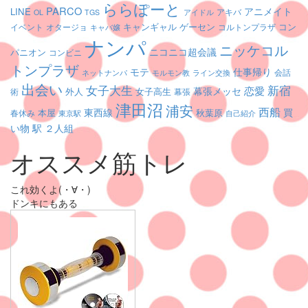
ららぽーと
PARCO
アニメイト
LINE
アキバ
OL
TGS
アイドル
キャンギャル
ゲーセン
コン
イベント
コルトンプラザ
オタージョ
キャバ嬢
ナンパ
ニッケコル
ニコニコ超会議
パニオン
コンビニ
トンプラザ
モテ
仕事帰り
会話
ネットナンパ
モルモン教
ライン交換
出会い
女子大生
新宿
恋愛
幕張メッセ
外人
女子高生
幕張
術
津田沼
浦安
西船
東西線
買
本屋
秋葉原
春休み
東京駅
自己紹介
い物
駅
２人組
オススメ筋トレ
これ効くよ(・∀・)
ドンキにもある