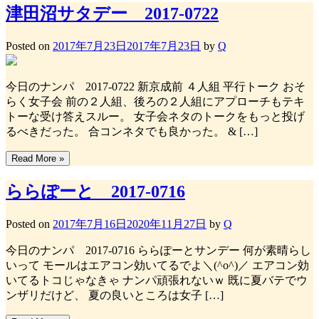
津田沼サタデー 2017-0722
Posted on
2017年7月23日
2017年7月23日
by
Q
今日のナンパ 2017-0722 新京成前 ４人組 平行トーク おそ
らく女子会 前の２人組、後ろの２人組にアプローチもテキ
トーな受け答えスルー。 女子会ネタのトークをもっと投げ
るべきだった。 合コンネタでも良かった。 & […]
Read More »
ららぽーと 2017-0716
Posted on
2017年7月16日
2020年11月27日
by
Q
今日のナンパ 2017-0716 ららぽーとサンデー 何が素晴らし
いって モールはエアコン効いてるでよ＼(^o^)／ エアコン効
いてるトコじゃなきゃ ナンパ頑張れないｗ 既に夏バテでウ
ンザリだけど、 夏の良いところは女子 […]