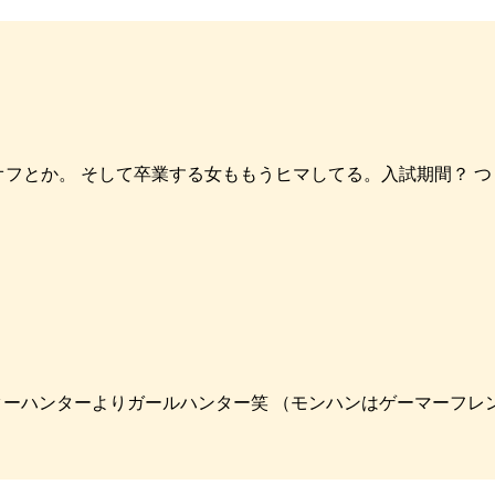
日までオフとか。 そして卒業する女ももうヒマしてる。入試期間？
) モンスターハンターよりガールハンター笑 （モンハンはゲーマ