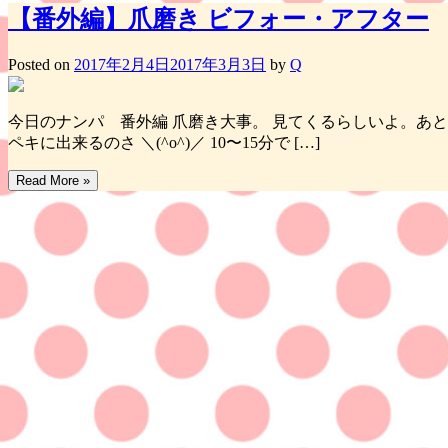
【番外編】爪磨き ビフォー・アフター
Posted on
2017年2月4日
2017年3月3日
by
Q
今日のナンパ 番外編 爪磨き大事。 見てくるらしいよ。あ
ペキに出来るのさ ＼(^o^)／ 10〜15分で […]
Read More »