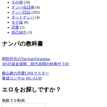
その他
(18)
ナンパ会話例
(4)
ナンパ日誌
(292)
ネットナンパ
(4)
モテ論
(9)
恋愛
(1)
自己紹介
(3)
ナンパの教科書
岡田尚也のTheAutoVictorious
365日返金保障、前代未聞の特典付 TAV
横山建の恋愛LINEマスター
養成コンサル WL-A130
エロをお探しですか？
無敵３Ｄ動画