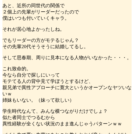
あと、近所の同世代の関係で
２個上の先輩がリーダーだったので
僕はいつも付いていくキャラ。
それが居心地よかったしね。
でもリーダーの方がモテるじゃん？
その先輩20代そうそうに結婚してるし。
そして思春期、周りに見本になる人物がいなかった・・・。
これ致命的。
今なら自分で探しにいって
モテてる人の背中見て学ぼうとするけど、
親兄弟で異性アプローチに寛大というかオープンなヤツいな
いｗ
姉妹もいない。（妹って欲しい）
学生時代なんて、みんな横つながりだけでしょ？
似た者同士でつるむから
異性経験が全くない状況のまま進んじゃうパターンｗｗ