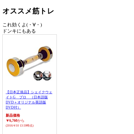
オススメ筋トレ
これ効くよ(・∀・)
ドンキにもある
【日本正規品】シェイクウェ
イトG プロ （日本語版
DVD＋オリジナル英語版
DVD付）
新品価格
￥6,760
から
(2016/4/10 13:59時点)