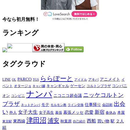
今なら初月無料！
ランキング
タグクラウド
ららぽーと
PARCO
アニメイト
LINE
イ
アキバ
OL
TGS
アイドル
キャンギャル
ゲーセン
コンパニ
ベント
コルトンプラザ
オタージョ
キャバ嬢
ナンパ
ニッケコルトン
ニコニコ超会議
オン
コンビニ
出会
プラザ
モテ
仕事帰り
会話術
ネットナンパ
モルモン教
ライン交換
い
女子大生
新宿
恋愛
外人
女子高生
幕張メッセ
本屋
幕張
春休み
津田沼
浦安
西船
東西線
駅
秋葉原
買い物
２人
東京駅
自己紹介
組