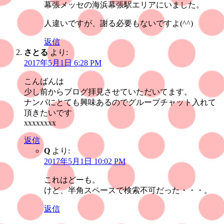
幕張メッセの海浜幕張駅エリアにいました。
人違いですが、謝る必要もないですよ(^^)
返信
さとる
より:
2017年5月1日 6:28 PM
こんばんは
少し前からブログ拝見させていただいてます。
ナンパにとても興味あるのでグループチャット入れて
頂きたいです
xxxxxxxx
返信
Q
より:
2017年5月1日 10:02 PM
これはどーも。
けど、半角スペースで検索不可だった・・・。
返信