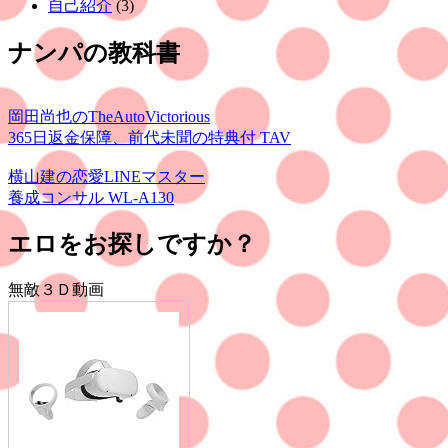
自己紹介
(3)
ナンパの教科書
岡田尚也のTheAutoVictorious
365日返金保障、前代未聞の特典付 TAV
横山建の恋愛LINEマスター
養成コンサル WL-A130
エロをお探しですか？
無敵３Ｄ動画