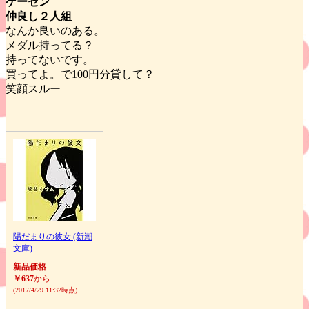
ゲーセン
仲良し２人組
なんか良いのある。
メダル持ってる？
持ってないです。
買ってよ。で100円分貸して？
笑顔スルー
陽だまりの彼女 (新潮
文庫)
新品価格
￥637
から
(2017/4/29 11:32時点)