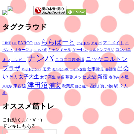
タグクラウド
ららぽーと
PARCO
アニメイト
LINE
イ
アキバ
OL
TGS
アイドル
キャンギャル
ゲーセン
コンパニ
ベント
コルトンプラザ
オタージョ
キャバ嬢
ナンパ
ニッケコルトン
ニコニコ超会議
オン
コンビニ
出会
プラザ
モテ
仕事帰り
会話術
ネットナンパ
モルモン教
ライン交換
い
女子大生
新宿
恋愛
外人
女子高生
幕張メッセ
本屋
幕張
春休み
津田沼
浦安
西船
東西線
駅
秋葉原
買い物
２人
東京駅
自己紹介
組
オススメ筋トレ
これ効くよ(・∀・)
ドンキにもある