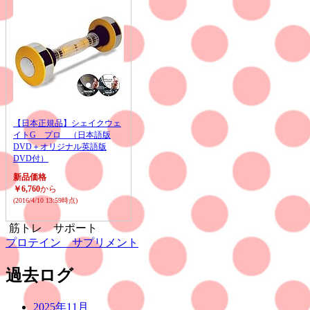
【日本正規品】シェイクウェ
イトG プロ （日本語版
DVD＋オリジナル英語版
DVD付）
新品価格
￥6,760
から
(2016/4/10 13:59時点)
筋トレ サポート
プロテイン サプリメント
過去ログ
2025年11月