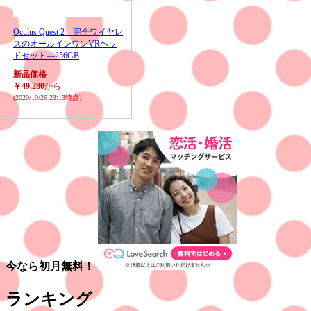
Oculus Quest 2―完全ワイヤレ
スのオールインワンVRヘッ
ドセット―256GB
新品価格
￥49,280
から
(2020/10/26 23:13時点)
今なら初月無料！
ランキング